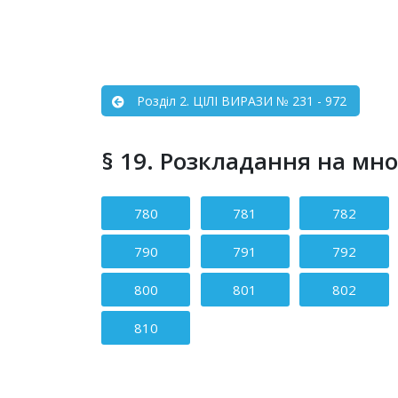
Розділ 2. ЦІЛІ ВИРАЗИ № 231 - 972
§ 19. Розкладання на мно
Зміст статті
780
781
782
790
791
792
800
801
802
810