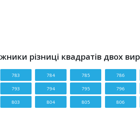
жники різниці квадратів двох вира
783
784
785
786
793
794
795
796
803
804
805
806