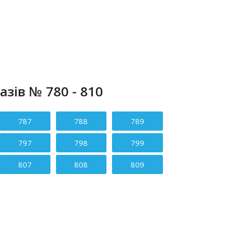
зів № 780 - 810
787
788
789
797
798
799
807
808
809