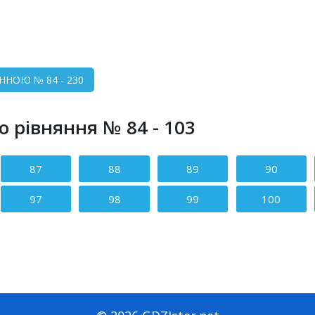
ІННОЮ № 84 - 230
ро рівняння № 84 - 103
87
88
89
90
97
98
99
100