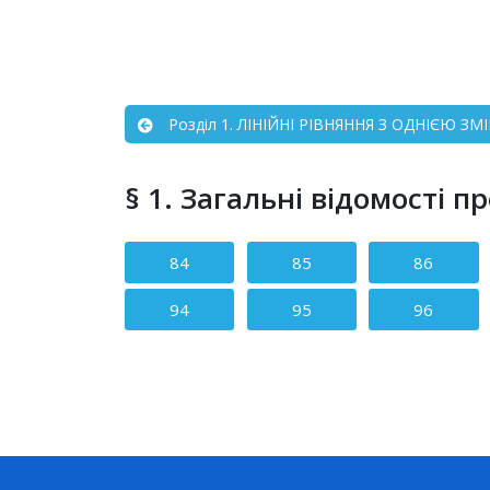
Розділ 1. ЛІНІЙНІ РІВНЯННЯ З ОДНІЄЮ ЗМ
§ 1. Загальні відомості п
Зміст статті
84
85
86
94
95
96