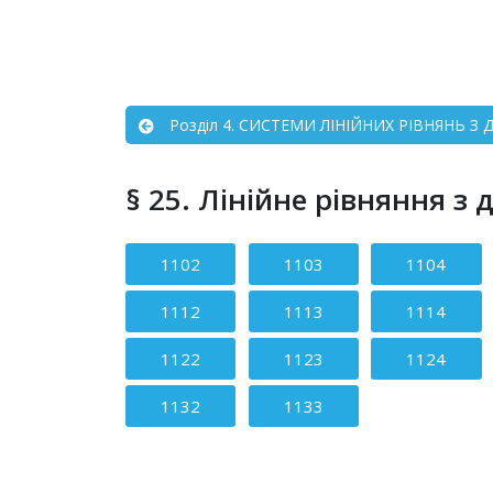
Розділ 4. СИСТЕМИ ЛІНІЙНИХ РІВНЯНЬ З
§ 25. Лінійне рівняння з
Зміст статті
1102
1103
1104
1112
1113
1114
1122
1123
1124
1132
1133