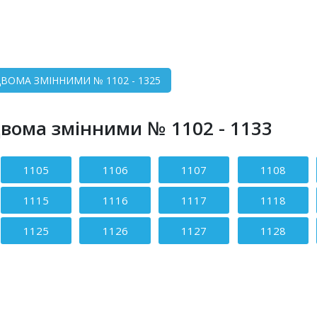
 ДВОМА ЗМІННИМИ № 1102 - 1325
 двома змінними № 1102 - 1133
1105
1106
1107
1108
1115
1116
1117
1118
1125
1126
1127
1128