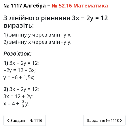
№ 1117 Алгебра =
№ 52.16
Математика
З лінійного рівняння 3x − 2y = 12
виразіть:
1) змінну y через змінну x;
2) змінну x через змінну y.
Розв'язок:
1)
3х – 2у = 12;
–2у = 12 – 3х;
у = –6 + 1,5х;
2)
3х – 2у = 12;
3х = 12 + 2у;
2
3
х = 4 +
у.
Завдання № 1116
Завдання № 1118
Завдання № 1116
Завдання № 1118