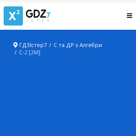
ГДЗІстер7
С та ДР з Алгебри
С-2 [2М]