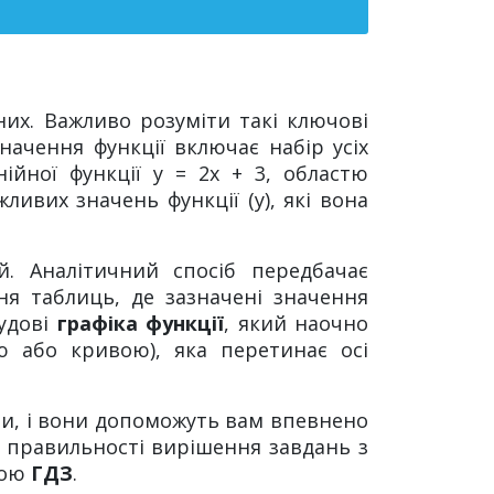
их. Важливо розуміти такі ключові
значення функції включає набір усіх
ійної функції y = 2x + 3, областю
ливих значень функції (y), які вона
й. Аналітичний спосіб передбачає
ня таблиць, де зазначені значення
будові
графіка функції
, який наочно
 або кривою), яка перетинає осі
ри, і вони допоможуть вам впевнено
о правильності вирішення завдань з
гою
ГДЗ
.