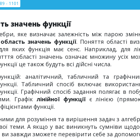
89 - 1101
ть значень функції
ебри, яке визначає залежність між парою змінн
 область значень функції
. Поняття області ви
для яких функція має сенс. Наприклад, для лін
ятття області значень означає множину усіх мож
ункції це також будуть всі дійсні числа.
нкцій: аналітичний, табличний та графічни
нкції. Табличний спосіб включає використан
ункції. Графічний спосіб задання полягає в по
ими. Графік
лінійної функції
є лінією (прямою
фіцієнтами функції.
ними для розуміння та вирішення задач з алгеб
ливої теми. А якщо у вас виникнуть сумніви щод
о ви завжди зможете перевірити себе за допомо