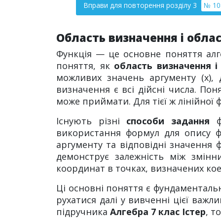
Вправи для повторення розділу 3
№ 10
Область визначення і облас
Функція — це основне поняття алг
поняття, як
область визначення і
можливих значень аргументу (x), 
визначення є всі дійсні числа. Пон
може приймати. Для тієї ж лінійної ф
Існують різні
способи задання
фу
використання формул для опису фу
аргументу та відповідні значення ф
демонструє залежність між змінн
координат в точках, визначених кое
Ці основні поняття є фундаменталь
рухатися далі у вивченні цієї важ
підручника
Алгебра 7 клас Істер
, т