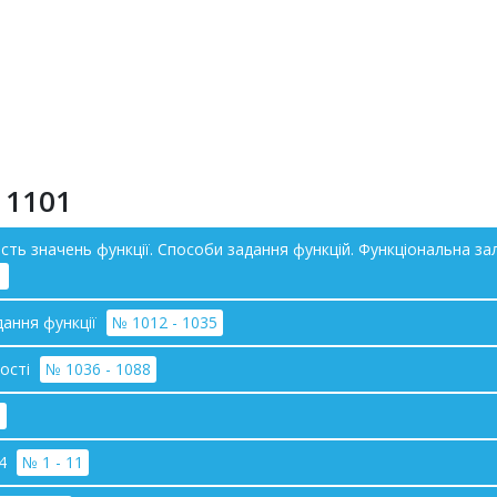
 1101
ласть значень функції. Способи задання функцій. Функціональна 
1
адання функції
№ 1012 - 1035
вості
№ 1036 - 1088
3
24
№ 1 - 11