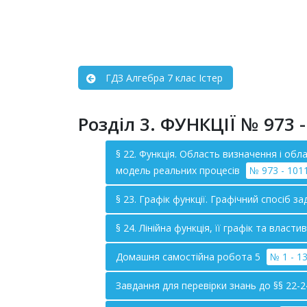
ГДЗ Алгебра 7 клас Істер
Розділ 3. ФУНКЦІЇ № 973 -
§ 22. Функція. Область визначення і об
модель реальних процесів
№ 973 - 101
§ 23. Графік функції. Графічний спосіб з
§ 24. Лінійна функція, її графік та власти
Домашня самостійна робота 5
№ 1 - 1
Завдання для перевірки знань до §§ 22-