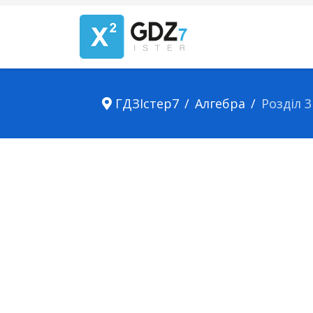
ГДЗІстер7
Алгебра
Розділ 3