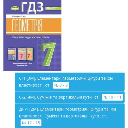
С-1 [3М]. Елементарні геометричні фігури та їхні
властивості...ст.
№ 8 - 9
С-2 [4М]. Суміжні та вертикальні кути...ст.
№ 10 - 11
ДР-1 [2М]. Елементарні геометрияні фігури та їхні
властивості. Суміжні та вертикальні кути...ст.
№ 12 - 15