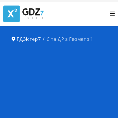
ГДЗІстер7
С та ДР з Геометрії