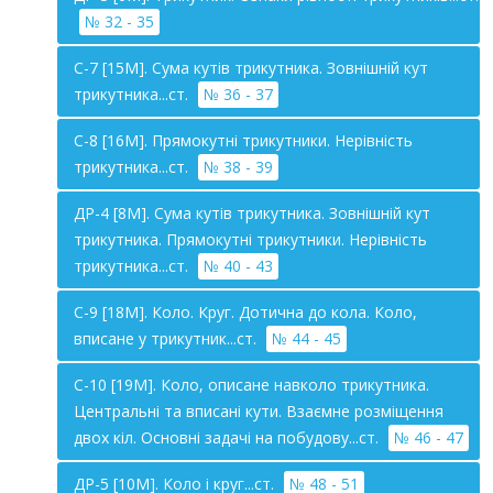
№ 32 - 35
С-7 [15М]. Сума кутів трикутника. Зовнішній кут
трикутника...ст.
№ 36 - 37
С-8 [16М]. Прямокутні трикутники. Нерівність
трикутника...ст.
№ 38 - 39
ДР-4 [8М]. Сума кутів трикутника. Зовнішній кут
трикутника. Прямокутні трикутники. Нерівність
трикутника...ст.
№ 40 - 43
С-9 [18М]. Коло. Круг. Дотична до кола. Коло,
вписане у трикутник...ст.
№ 44 - 45
С-10 [19М]. Коло, описане навколо трикутника.
Центральні та вписані кути. Взаємне розміщення
двох кіл. Основні задачі на побудову...ст.
№ 46 - 47
ДР-5 [10М]. Коло і круг...ст.
№ 48 - 51