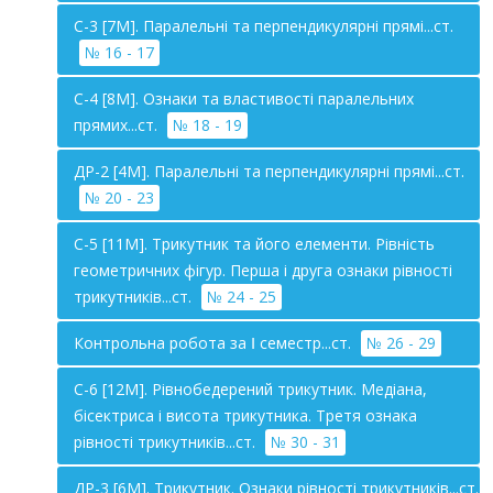
С-3 [7М]. Паралельні та перпендикулярні прямі...ст.
№ 16 - 17
С-4 [8М]. Ознаки та властивості паралельних
прямих...ст.
№ 18 - 19
ДР-2 [4М]. Паралельні та перпендикулярні прямі...ст.
№ 20 - 23
С-5 [11М]. Трикутник та його елементи. Рівність
геометричних фігур. Перша і друга ознаки рівності
трикутників...ст.
№ 24 - 25
Контрольна робота за Ⅰ семестр...ст.
№ 26 - 29
С-6 [12М]. Рівнобедерений трикутник. Медіана,
бісектриса і висота трикутника. Третя ознака
рівності трикутників...ст.
№ 30 - 31
ДР-3 [6М]. Трикутник. Ознаки рівності трикутників...ст.