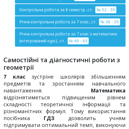
Контрольна робота за Ⅱ семестр...ст.
№ 52 - 55
Річна контрольна робота за 7 клас...ст.
№ 56 - 59
Річна контрольна робота за 7 клас з математики
(інтегрований курс)...ст.
№ 60 - 63
Самостійні та діагностичні роботи з
геометрії
7 клас
зустріне школярів збільшенням
предметів та зростанням навчального
навантаження.
Математика
відрізнятиметься підвищеним рівнем
складності теоретичної інформації та
різноманітних формул. Тому використання
посібника
ГДЗ
дозволить учням
підтримувати оптимальний темп, виконуючи