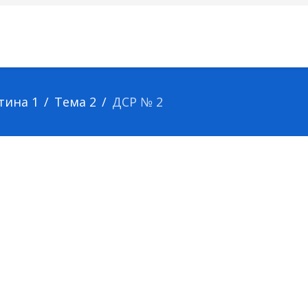
тина 1
Тема 2
ДСР № 2