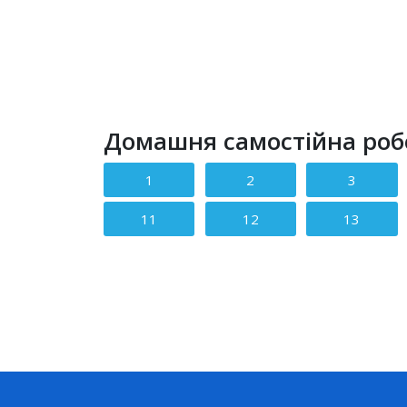
Домашня самостійна робо
1
2
3
11
12
13