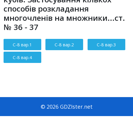
способів розкладання
многочленів на множники...ст.
№ 36 - 37
Зміст статті
С-8 вар.1
С-8 вар.2
С-8 вар.3
С-8 вар.4
© 2026 GDZIster.net