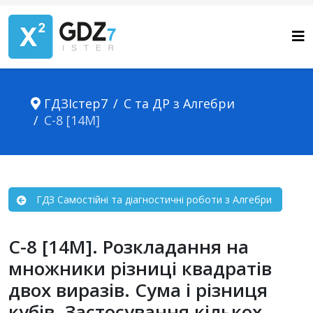
ГДЗІстер7
С та ДР з Алгебри
С-8 [14М]
ГДЗ Самостійні та діагностичні роботи з Алгебри
С-8 [14М]. Розкладання на
множники різниці квадратів
двох виразів. Сума і різниця
кубів. Застосування кількох