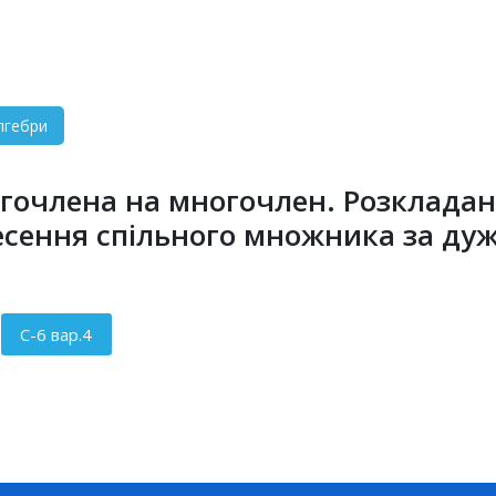
лгебри
огочлена на многочлен. Розклада
сення спільного множника за дуж
С-6 вар.4