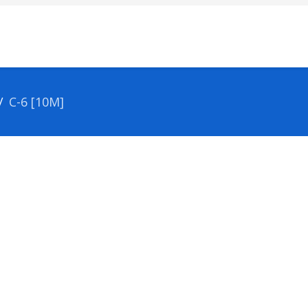
С-6 [10М]