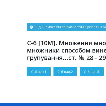
ГДЗ Самостійні та діагностичні роботи з А
С-6 [10М]. Множення мн
множники способом вине
групування...ст. № 28 - 29
Зміст статті
С-6 вар.1
С-6 вар.2
С-6 вар.3