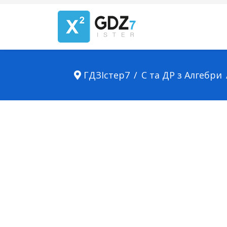
ГДЗІстер7
С та ДР з Алгебри