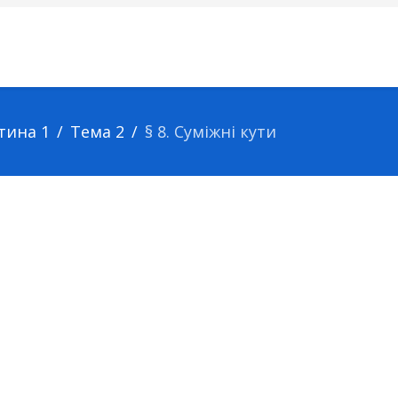
тина 1
Тема 2
§ 8. Суміжні кути