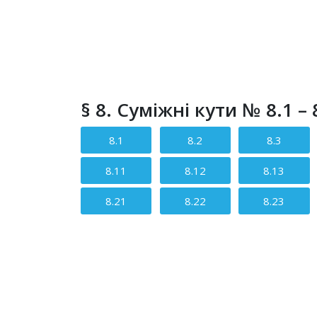
§ 8. Суміжні кути № 8.1 – 
8.1
8.2
8.3
8.11
8.12
8.13
8.21
8.22
8.23