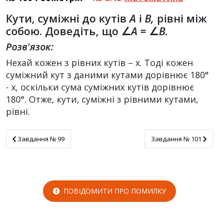
Кути, суміжні до кутів
А
і
В,
рівні між
собою. Доведіть, що ∠
A
= ∠
B.
Розв'язок:
Нехай кожен з рівних кутів – х. Тоді кожен
суміжний кут з даними кутами дорівнює 180°
- х, оскільки сума суміжних кутів дорівнює
180°. Отже, кути, суміжні з рівними кутами,
рівні.
Завдання № 99
Завдання № 101
Завдання № 99
Завдання № 101
ПОВІДОМИТИ ПРО ПОМИЛКУ