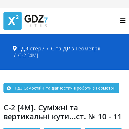
ГДЗІстер7
С та ДР з Геометрії
С-2 [4М]
ГДЗ Самостійні та діагностичні роботи з Геометрії
С-2 [4М]. Суміжні та
вертикальні кути...ст. № 10 - 11
Зміст статті