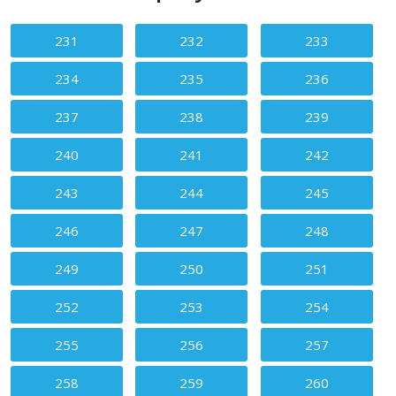
Зміст статті
231
232
233
234
235
236
237
238
239
240
241
242
243
244
245
246
247
248
249
250
251
252
253
254
255
256
257
258
259
260