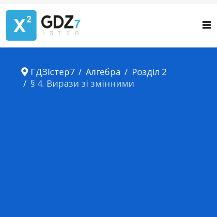
ГДЗІстер7
Алгебра
Розділ 2
§ 4. Вирази зі змінними