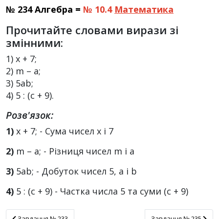
№ 234 Алгебра =
№ 10.4
Математика
Прочитайте словами вирази зі
змінними:
1) x + 7;
2) m – а;
3) 5ab;
4) 5 : (с + 9).
Розв'язок:
1)
x + 7; - Сума чисел х і 7
2)
m – а; - Різниця чисел m i a
3)
5ab; - Добуток чисел 5, a i b
4)
5 : (с + 9) - Частка числа 5 та суми (с + 9)
Завдання № 233
Завдання № 235
Завдання № 233
Завдання № 235