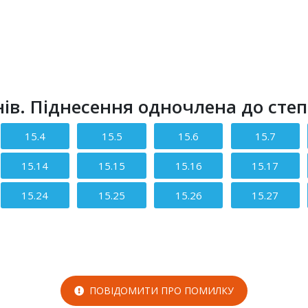
ів. Піднесення одночлена до степе
15.4
15.5
15.6
15.7
15.14
15.15
15.16
15.17
15.24
15.25
15.26
15.27
ПОВІДОМИТИ ПРО ПОМИЛКУ