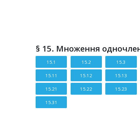
§ 15. Множення одночлен
15.1
15.2
15.3
15.11
15.12
15.13
15.21
15.22
15.23
15.31