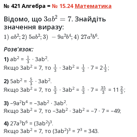
№ 421 Алгебра =
№ 15.24
Математика
3
a
b
2
=
7
Відомо, що
. Знайдіть
значення виразу:
1
)
a
b
2
;
2
)
5
a
b
2
;
3
)
−
9
a
2
b
4
;
4
)
27
a
3
b
6
.
Розв'язок:
1
3
2
2
1)
ab
=
∙ 3ab
.
1
3
1
3
1
3
2
2
Якщо 3аb
= 7, то
∙ 3аb
=
∙ 7 = 2
;
5
3
2
2
2)
5ab
=
∙ 3аb
.
5
3
5
3
35
3
2
3
2
2
Якщо 3аb
= 7, то
∙ 3ab
=
∙ 7 =
= 11
;
2
4
2
2
3)
–9а
b
= –3аb
∙ 3аb
.
2
2
2
Якщо 3аb
= 7, то –3ab
∙ 3аb
= –7 ∙ 7 = –49;
3
6
2
3
4)
27a
b
= (3ab
)
.
2
2
3
3
Якщо 3аb
= 7, то (3аb
)
= 7
= 343.