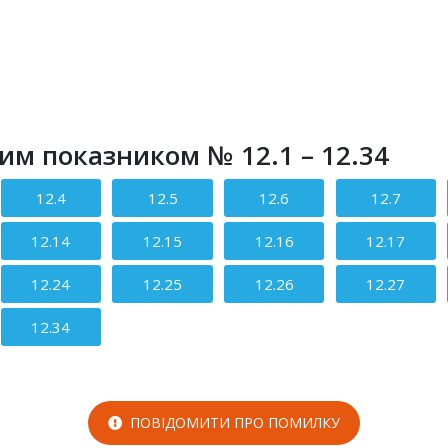
ним показником № 12.1 – 12.34
12.4
12.5
12.6
12.7
12.14
12.15
12.16
12.17
12.24
12.25
12.26
12.27
12.34
ПОВІДОМИТИ ПРО ПОМИЛКУ