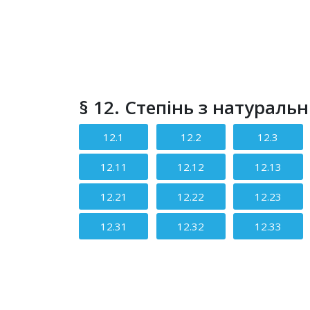
§ 12. Степінь з натураль
12.1
12.2
12.3
12.11
12.12
12.13
12.21
12.22
12.23
12.31
12.32
12.33