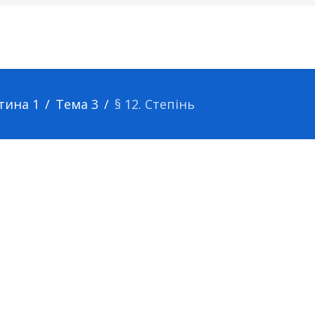
тина 1
Тема 3
§ 12. Степінь