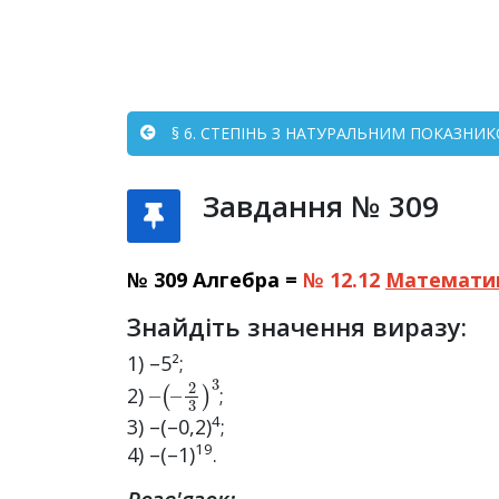
§ 6. СТЕПІНЬ З НАТУРАЛЬНИМ ПОКАЗНИКО
Завдання № 309
№ 309 Алгебра =
№ 12.12
Математи
Знайдіть значення виразу:
1) –5²;
–
2
(
3
–
)
3
2)
;
4
3) –(–0,2)
;
19
4) –(–1)
.