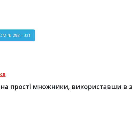
М № 298 - 331
ка
 на прості множники, використавши в з