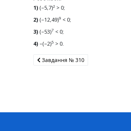
1)
(–5,7)² > 0;
9
2)
(–12,49)
< 0;
7
3)
(–53)
< 0;
5
4)
–(–2)
> 0.
Завдання № 310
Завдання № 310