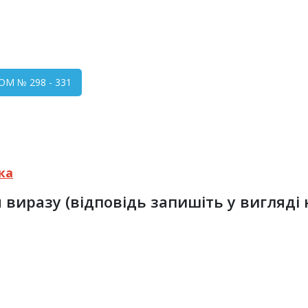
М № 298 - 331
ка
виразу (відповідь запишіть у вигляді н