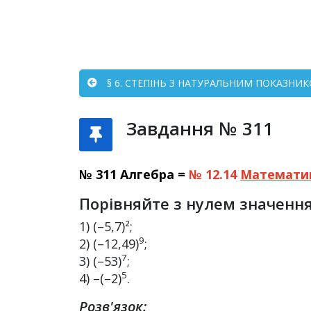
§ 6. СТЕПІНЬ З НАТУРАЛЬНИМ ПОКАЗНИКО
Завдання № 311
№ 311 Алгебра =
№ 12.14
Математи
Порівняйте з нулем значення 
1) (–5,7)²;
9
2) (–12,49)
;
7
3) (–53)
;
5
4) –(–2)
.
Розв'язок: