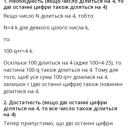
1. Необхідність (якщо число ділиться на 4, то
дві останні цифри також діляться на 4)
Якщо число
N
ділиться на 4, тобто:
N=4⋅k для деякого цілого числа k,
то:
100⋅q+r=4⋅k.
Оскільки
100
ділиться на 4 (адже
100=4⋅25
), то
частина
100⋅q
також ділиться на 4. Тому для
того, щоб уся сума
100⋅q+r
ділилася на 4,
залишок
r
(дві останні цифри) також повинен
ділитися на 4.
2. Достатність (якщо дві останні цифри
діляться на 4, то все число також ділиться
на 4)
Тепер припустимо, що дві останні цифри