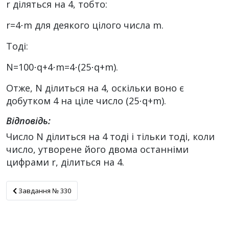
r
діляться на 4, тобто:
r=4⋅m для деякого цілого числа m.
Тоді:
N=100⋅q+4⋅m=4⋅(25⋅q+m).
Отже,
N
ділиться на 4, оскільки воно є
добутком 4 на ціле число
(25⋅q+m)
.
Відповідь:
Число
N
ділиться на 4 тоді і тільки тоді, коли
число, утворене його двома останніми
цифрами
r
, ділиться на 4.
Завдання № 330
Завдання № 330