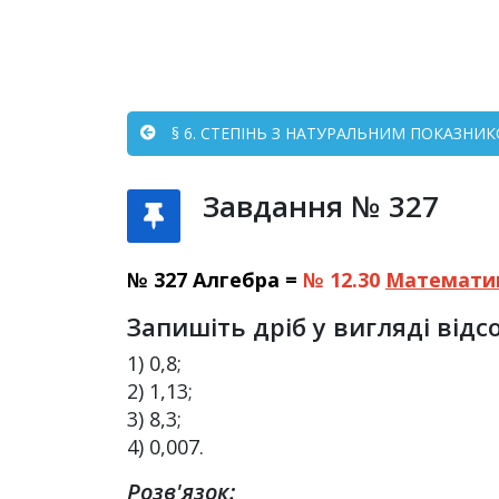
§ 6. СТЕПІНЬ З НАТУРАЛЬНИМ ПОКАЗНИКО
Завдання № 327
№ 327 Алгебра =
№ 12.30
Математи
Запишіть дріб у вигляді відсо
1) 0,8;
2) 1,13;
3) 8,3;
4) 0,007.
Розв'язок: