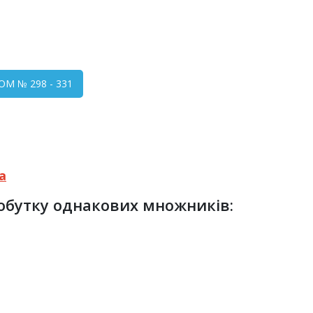
М № 298 - 331
а
добутку однакових множників: