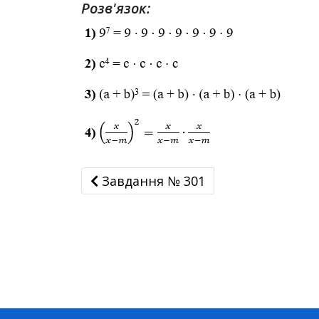
Розв'язок:
Завдання № 301
Завдання № 301