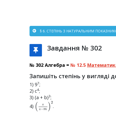
§ 6. СТЕПІНЬ З НАТУРАЛЬНИМ ПОКАЗНИКО
Завдання № 302
№ 302 Алгебра =
№ 12.5
Математик
Запишіть степінь у вигляді 
7
1) 9
;
4
2) с
;
3
3) (а + b)
;
(
х
х
−
m
)
2
4)
.
х
х