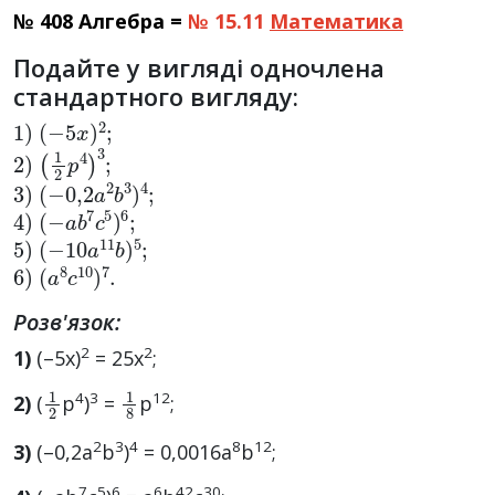
№ 408 Алгебра =
№ 15.11
Математика
Подайте у вигляді одночлена
стандартного вигляду:
1
)
(
−
5
x
)
2
;
2
)
(
1
2
p
4
)
3
;
3
)
(
−
0
,
2
a
2
b
3
)
4
;
4
)
(
−
a
b
7
c
5
)
6
;
5
)
(
−
10
a
11
b
)
5
;
6
)
(
a
8
c
10
)
7
.
Розв'язок:
2
2
1)
(–5х)
= 25x
;
1
2
1
8
4
3
12
2)
(
p
)
=
р
;
2
3
4
8
12
3)
(–0,2a
b
)
= 0,0016а
b
;
7
5
6
6
42
30