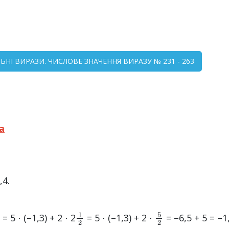
ЛЬНІ ВИРАЗИ. ЧИСЛОВЕ ЗНАЧЕННЯ ВИРАЗУ № 231 - 263
а
,4.
1
2
5
2
= 5 ⋅ (–1,3) + 2 ⋅ 2
= 5 ⋅ (–1,3) + 2 ⋅
= –6,5 + 5 = –1