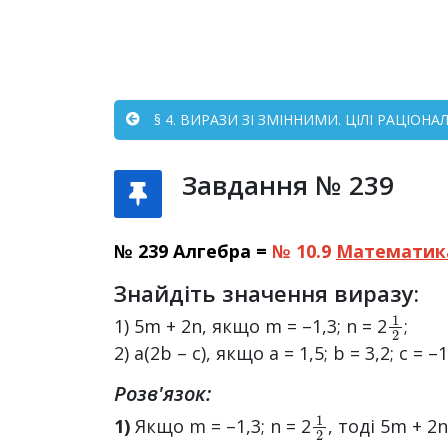
§ 4. ВИРАЗИ ЗІ ЗМІННИМИ. ЦІЛІ РАЦІОНА
Завдання № 239
№ 239 Алгебра =
№ 10.9
Математик
Знайдіть значення виразу:
1
2
1) 5m + 2n, якщо m = –1,3; n = 2
;
2) a(2b – c), якщо a = 1,5; b = 3,2; c = –1
Розв'язок:
1
2
1)
Якщо m = –1,3; n = 2
, тоді 5m + 2n 