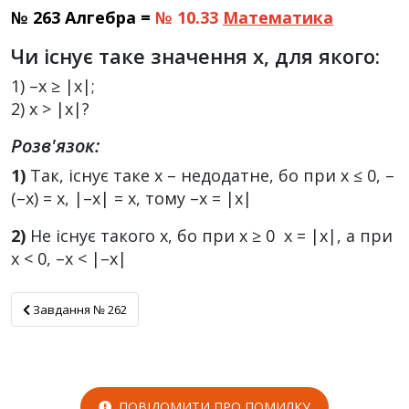
№ 263 Алгебра =
№ 10.33
Математика
Чи існує таке значення х, для якого:
1) –х ≥ |x|;
2) х > |x|?
Розв'язок:
1)
Так, існує таке х – недодатне, бо при х ≤ 0, –
(–х) = х, |–x| = х, тому –х = |x|
2)
Не існує такого х, бо при х ≥ 0 х = |x|, а при
х < 0, –x < |–x|
Завдання № 262
Завдання № 262
ПОВІДОМИТИ ПРО ПОМИЛКУ