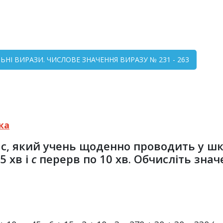
ЛЬНІ ВИРАЗИ. ЧИСЛОВЕ ЗНАЧЕННЯ ВИРАЗУ № 231 - 263
ка
ас, який учень щоденно проводить у шк
5 хв і
c
перерв по 10 хв. Обчисліть зна