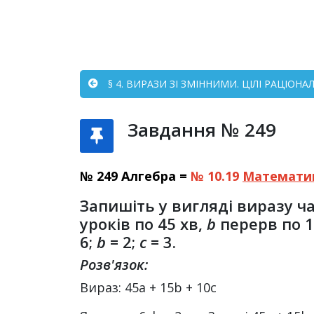
§ 4. ВИРАЗИ ЗІ ЗМІННИМИ. ЦІЛІ РАЦІОНА
Завдання № 249
№ 249 Алгебра =
№ 10.19
Математи
Запишіть у вигляді виразу ч
уроків по 45 хв,
b
перерв по 1
6;
b
= 2;
с
= 3.
Розв'язок:
Вираз: 45а + 15b + 10c