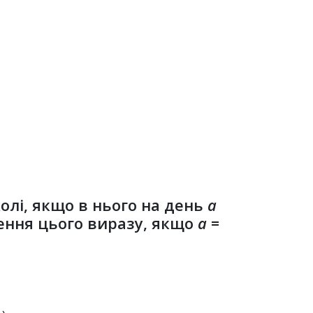
олі, якщо в нього на день
a
чення цього виразу, якщо
а
=