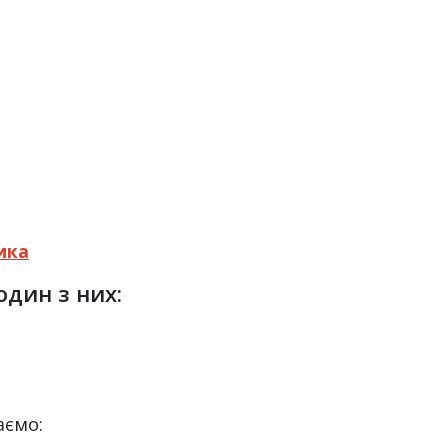
ика
один з них:
аємо: