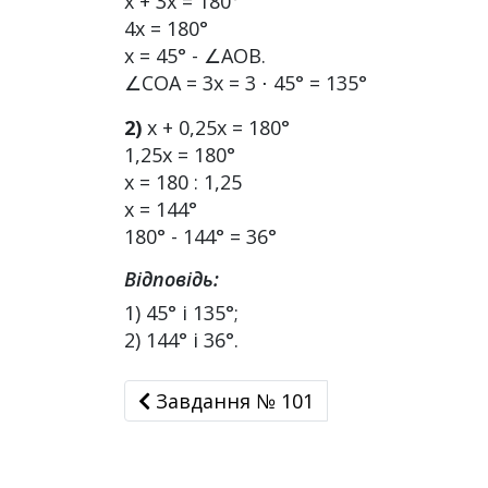
х + 3х = 180°
4х = 180°
х = 45° - ∠АОВ.
∠СОА = 3х = 3 ⋅ 45° = 135°
2)
х + 0,25х = 180°
1,25х = 180°
х = 180 : 1,25
х = 144°
180° - 144° = 36°
Відповідь:
1) 45° і 135°;
2) 144° і 36°.
Завдання № 101
Завдання № 101