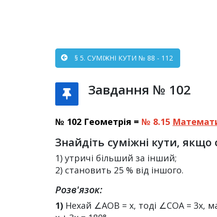
§ 5. СУМІЖНІ КУТИ № 88 - 112
Завдання № 102
№ 102 Геометрія =
№ 8.15
Математ
Знайдіть суміжні кути, якщо 
1) утричі більший за інший;
2) становить 25 % від іншого.
Розв'язок:
1)
Нехай ∠АОВ = х, тоді ∠СОА = 3х, м