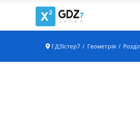
ГДЗІстер7
Геометрія
Розділ