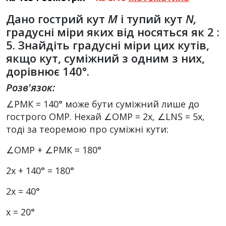
Дано гострий кут
М
і тупий кут
N,
градусні міри яких від­ носяться як 2 :
5. Знайдіть градусні міри цих кутів,
якщо кут, суміжний з одним з них,
дорівнює 140°.
Розв'язок:
∠РМК = 140° може бути суміжний лише до
гострого ОМР. Нехай ∠ОМР = 2х, ∠LNS = 5х,
тоді за теоремою про суміжні кути:
∠ОМР + ∠РМК = 180°
2х + 140° = 180°
2х = 40°
х = 20°