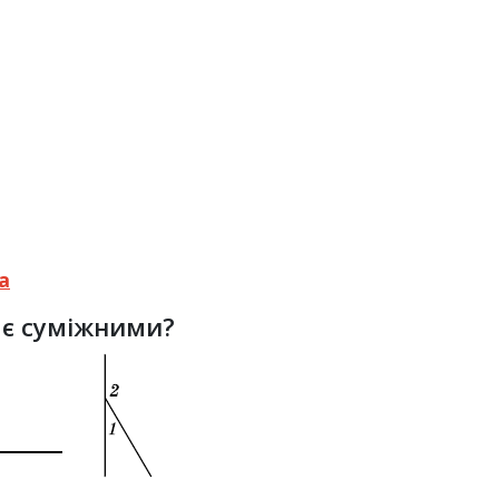
а
2
є суміжними?