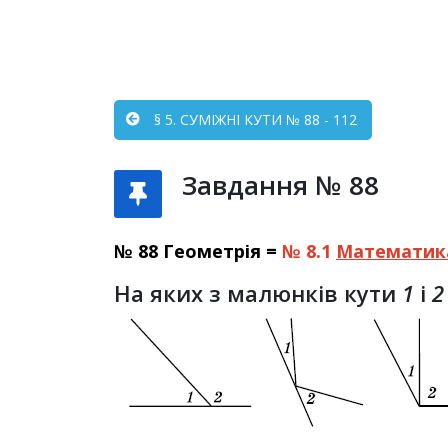
§ 5. СУМІЖНІ КУТИ № 88 - 112
Завдання № 88
№ 88 Геометрія =
№ 8.1
Математик
На яких з малюнків кути
1
і