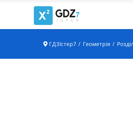
ГДЗІстер7
Геометрія
Розділ