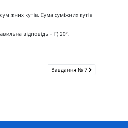
уміжних кутів. Сума суміжних кутів
ильна відповідь – Г) 20°.
Завдання № 7
Завдання № 7