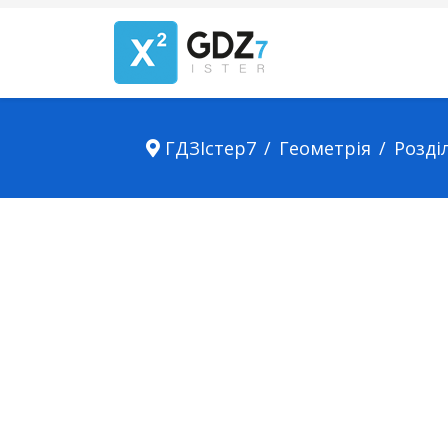
ГДЗІстер7
Геометрія
Розділ