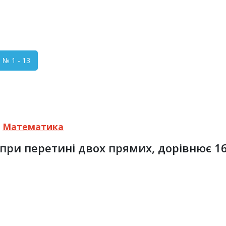
№ 1 - 13
3
Математика
при перетині двох прямих, дорівнює 16