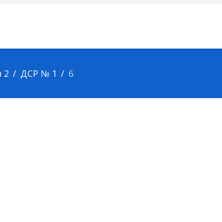
 2
ДСР № 1
6