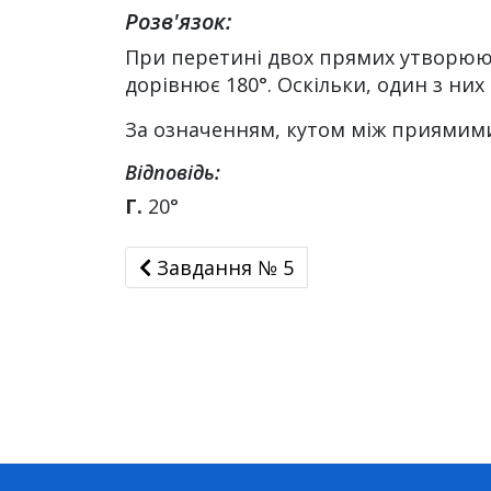
Розв'язок:
При перетині двох прямих утворюють
дорівнює 180°. Оскільки, один з них 
За означенням, кутом між приямими,
Відповідь:
Г.
20°
Завдання № 5
Завдання № 5