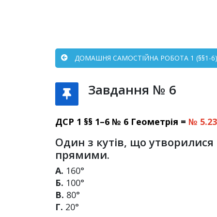
ДОМАШНЯ САМОСТІЙНА РОБОТА 1 (§§1-6) 
Завдання № 6
ДСР 1 §§ 1–6 № 6 Геометрія =
№ 5.2
Один з кутів, що утворилися 
прямими.
А.
160°
Б.
100°
В.
80°
Г.
20°