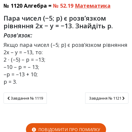
№ 1120 Алгебра =
№ 52.19
Математика
Пара чисел (−5; p) є розв’язком
рівняння 2x − y = −13. Знайдіть p.
Розв'язок:
Якщо пара чисел (–5; р) є розв’язком рівняння
2х – у = –13, то:
2 ∙ (–5) – р = –13;
–10 – р = – 13;
–р = –13 + 10;
р = 3.
Завдання № 1119
Завдання № 1121
Завдання № 1119
Завдання № 1121
ПОВІДОМИТИ ПРО ПОМИЛКУ