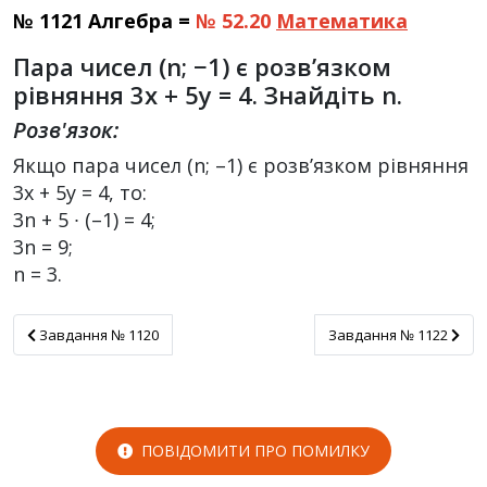
№ 1121 Алгебра =
№ 52.20
Математика
Пара чисел (n; −1) є розв’язком
рівняння 3x + 5y = 4. Знайдіть n.
Розв'язок:
Якщо пара чисел (n; –1) є розв’язком рівняння
3х + 5y = 4, то:
3n + 5 ∙ (–1) = 4;
3n = 9;
n = 3.
Завдання № 1120
Завдання № 1122
Завдання № 1120
Завдання № 1122
ПОВІДОМИТИ ПРО ПОМИЛКУ