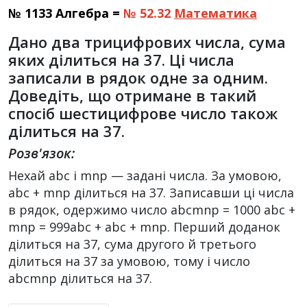
№ 1133 Алгебра =
№ 52.32
Математика
Дано два трицифрових числа, сума
яких ділиться на 37. Ці числа
записали в рядок одне за одним.
Доведіть, що отримане в такий
спосіб шестицифрове число також
ділиться на 37.
Розв'язок:
Нехай abc і mnp — задані числа. За умовою,
abc + mnp ділиться на 37. Записавши ці числа
в рядок, одержимо число abcmnp = 1000 abc +
mnp = 999abc + abc + mnp. Перший доданок
ділиться на 37, сума другого й третього
ділиться на 37 за умовою, тому і число
abcmnp ділиться на 37.