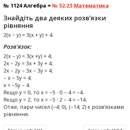
№ 1124 Алгебра =
№ 52.23
Математика
Знайдіть два деяких розв’язки
рівняння
2(x − y) = 3(x + y) + 4.
Розв'язок:
2(х – у) = 3(х +у) + 4;
2х – 2у = 3х + 3у + 4;
2х – 2у – 3х – 3у = 4;
– х – 5у = 4;
х = –5y – 4.
Якщо у = 0, то х = –5 ∙ 0 – 4 = –4.
Якщо y = 2, то х = –5 ∙ 2 – 4 = –14.
Отже, пари чисел (–4; 0), (–14; 2) є розв’язками
рівняння.