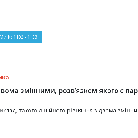
МИ № 1102 - 1133
ика
вома змінними, розв’язком якого є пара 
риклад, такого лінійного рівняння з двома змінним