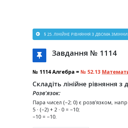
§ 25. ЛІНІЙНЕ РІВНЯННЯ З ДВОМА ЗМІННИ
Завдання № 1114
№ 1114 Алгебра =
№ 52.13
Математ
Складіть лінійне рівняння з д
Розв'язок:
Пара чисел (–2; 0) є розв’язком, нап
5 ∙ (–2) + 2 ∙ 0 = –10;
–10 = –10.