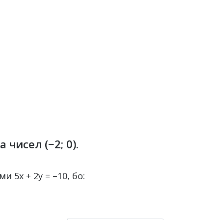
чисел (−2; 0).
и 5x + 2у = –10, бо: