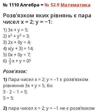
№ 1110 Алгебра =
№ 52.9
Математика
Розв’язком яких рівнянь є пара
чисел x = 2; y = −1:
1) 3x + y = 5;
2
2
2) x
+ y
= 3;
3) 2x + 0y = 4;
4) x(y + 3) = 14;
5) 0x + 0y = 7;
1
2
6)
x + y = 0?
Розв'язок:
1)
Пара чисел х = 2; у = –1 є розв’язком
рівняння 3х + у = 5, бо:
3 ∙ 2 – 1 = 5;
5 = 5;
2)
пара чисел х = 2; у = –1 не є розв’язком