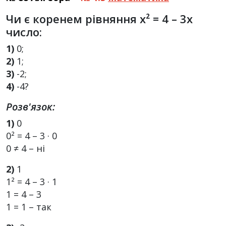
Чи є коренем рівняння х² = 4 – 3х
число:
1)
0;
2)
1;
3)
-2;
4)
-4?
Розв'язок:
1)
0
0² = 4 – 3 · 0
0 ≠ 4 – ні
2)
1
1² = 4 – 3 · 1
1 = 4 – 3
1 = 1 – так