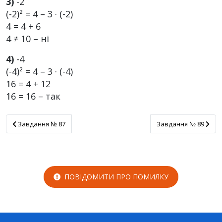
3)
-2
(-2)² = 4 – 3 · (-2)
4 = 4 + 6
4 ≠ 10 – ні
4)
-4
(-4)² = 4 – 3 · (-4)
16 = 4 + 12
16 = 16 – так
Завдання № 87
Завдання № 89
Завдання № 87
Завдання № 89
ПОВІДОМИТИ ПРО ПОМИЛКУ