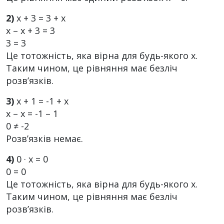
2)
х + 3 = 3 + х
х – х + 3 = 3
3 = 3
Це тотожність, яка вірна для будь-якого х.
Таким чином, це рівняння має безліч
розв’язків.
3)
х + 1 = -1 + х
х – х = -1 – 1
0 ≠ -2
Розв’язків немає.
4)
0 · х = 0
0 = 0
Це тотожність, яка вірна для будь-якого х.
Таким чином, це рівняння має безліч
розв’язків.