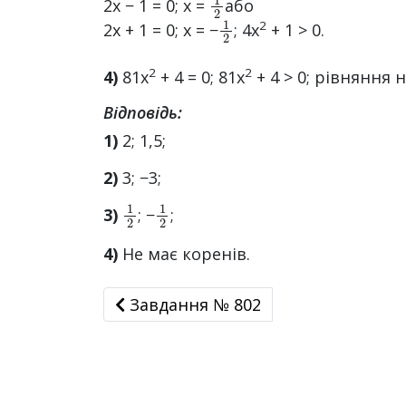
2x − 1 = 0; x =
або
1
2
2
2x + 1 = 0; x = −
; 4x
+ 1 > 0.
2
2
4)
81x
+ 4 = 0; 81x
+ 4 > 0; рівняння 
Відповідь:
1)
2; 1,5;
2)
3; −3;
1
2
1
2
3)
; −
;
4)
Не має коренів.
Завдання № 802
Завдання № 802