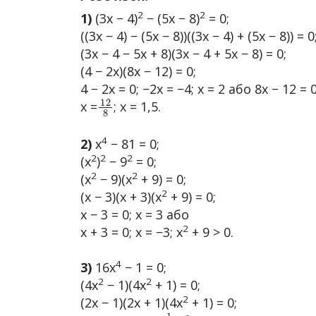
2
2
1)
(3x − 4)
− (5x − 8)
= 0;
((3x − 4) − (5x − 8))((3x − 4) + (5x − 8)) = 0
(3x − 4 − 5x + 8)(3x − 4 + 5x − 8) = 0;
(4 − 2x)(8x − 12) = 0;
4 − 2x = 0; −2x = −4; x = 2 або 8x − 12 = 
12
8
x =
; x = 1,5.
4
2)
x
− 81 = 0;
2
2
2
(x
)
− 9
= 0;
2
2
(x
− 9)(x
+ 9) = 0;
2
(x − 3)(x + 3)(x
+ 9) = 0;
x − 3 = 0; x = 3 або
2
x + 3 = 0; x = −3; x
+ 9 > 0.
4
3)
16x
− 1 = 0;
2
2
(4x
− 1)(4x
+ 1) = 0;
2
(2x − 1)(2x + 1)(4x
+ 1) = 0;
1
2