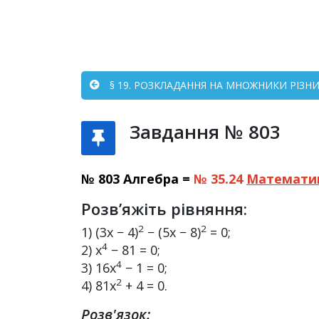
§ 19. РОЗКЛАДАННЯ НА МНОЖНИКИ РІЗНИЦ
Завдання № 803
№ 803 Алгебра =
№ 35.24
Математи
Розв’яжіть рівняння:
2
2
1) (3x − 4)
− (5x − 8)
= 0;
4
2) x
− 81 = 0;
4
3) 16x
− 1 = 0;
2
4) 81x
+ 4 = 0.
Розв'язок: