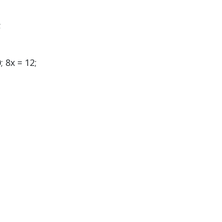
;
0; 8x = 12;