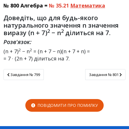
№ 800 Алгебра =
№ 35.21
Математика
Доведіть, що для будь-якого
натурального значення n значення
2
2
виразу (n + 7)
− n
ділиться на 7.
Розв'язок:
2
2
(n + 7)
− n
= (n + 7 − n)(n + 7 + n) =
= 7 · (2n + 7) ділиться на 7.
Завдання № 799
Завдання № 801
Завдання № 799
Завдання № 801
ПОВІДОМИТИ ПРО ПОМИЛКУ