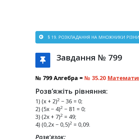
§ 19. РОЗКЛАДАННЯ НА МНОЖНИКИ РІЗНИЦ
Завдання № 799
№ 799 Алгебра =
№ 35.20
Математи
Розв’яжіть рівняння:
2
1) (x + 2)
− 36 = 0;
2
2) (5x − 4)
− 81 = 0;
2
3) (2x + 7)
= 49;
2
4) (0,2x − 0,5)
= 0,09.
Розв'язок: