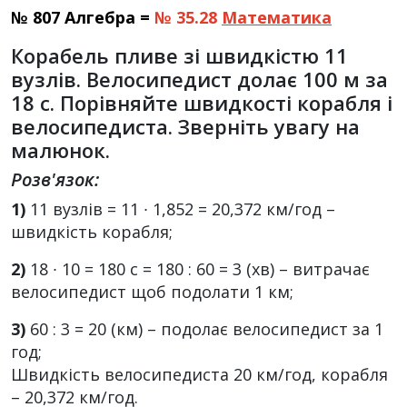
№ 807 Алгебра =
№ 35.28
Математика
Корабель пливе зі швидкістю 11
вузлів. Велосипедист долає 100 м за
18 с. Порівняйте швидкості корабля і
велосипедиста. Зверніть увагу на
малюнок.
Розв'язок:
1)
11 вузлів = 11 ∙ 1,852 = 20,372 км/год –
швидкість корабля;
2)
18 ∙ 10 = 180 с = 180 : 60 = 3 (хв) – витрачає
велосипедист щоб подолати 1 км;
3)
60 : 3 = 20 (км) – подолає велосипедист за 1
год;
Швидкість велосипедиста 20 км/год, корабля
– 20,372 км/год.