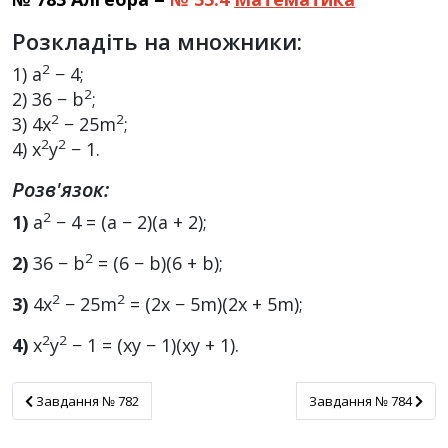
Розкладіть на множники:
2
1) a
− 4;
2
2) 36 − b
;
2
2
3) 4x
− 25m
;
2
2
4) x
y
− 1.
Розв'язок:
2
1)
a
− 4 = (a − 2)(a + 2);
2
2)
36 − b
= (6 − b)(6 + b);
2
2
3)
4x
− 25m
= (2x − 5m)(2x + 5m);
2
2
4)
x
y
− 1 = (xy − 1)(xy + 1).
Завдання № 782
Завдання № 784
Завдання № 782
Завдання № 784