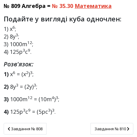
№ 809 Алгебра =
№ 35.30
Математика
Подайте у вигляді куба одночлен:
6
1) x
;
3
2) 8y
;
1
2
3) 1000m
;
3
9
4) 125p
c
.
Розв'язок:
6
2
3
1)
х
= (х
)
;
3
3
2)
8у
= (2у)
;
12
4
3
3)
1000m
= (10m
)
;
3
9
3
3
4)
125p
c
= (5pс
)
.
Завдання № 808
Завдання № 810
Завдання № 808
Завдання № 810