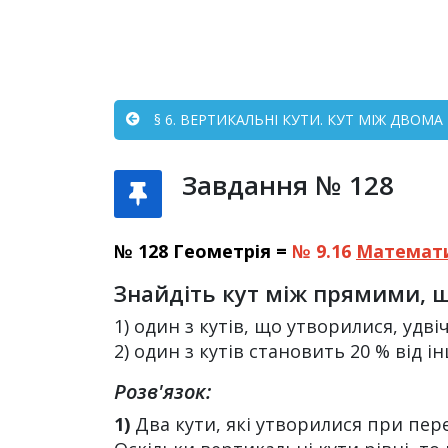
§ 6. ВЕРТИКАЛЬНІ КУТИ. КУТ МІЖ ДВОМ
Завдання № 128
№ 128 Геометрія =
№ 9.16
Математ
Знайдіть кут між прямими, 
1) один з кутів, що утворилися, удві
2) один з кутів становить 20 % від і
Розв'язок:
1)
Два кути, які утворилися при пере