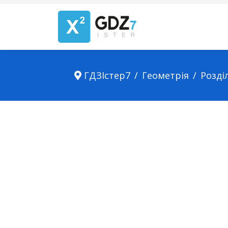
ГДЗІстер7
Геометрія
Розділ