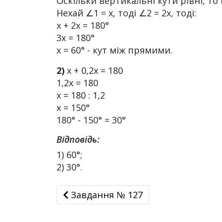
Оскільки вертикальні кути рівні, то к
Нехай ∠1 = х, тоді ∠2 = 2х, тоді:
х + 2х = 180°
3х = 180°
х = 60° - кут між прямими.
2)
х + 0,2х = 180
1,2х = 180
х = 180 : 1,2
х = 150°
180° - 150° = 30°
Відповідь:
1) 60°;
2) 30°.
Завдання № 127
Завдання № 127