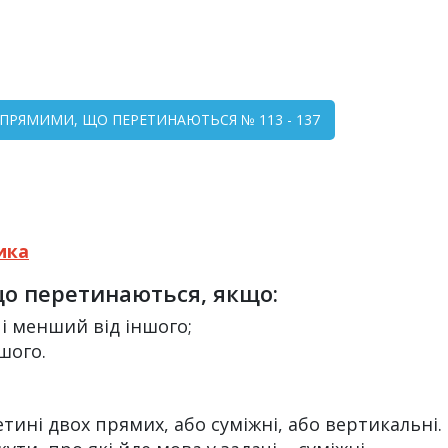
А ПРЯМИМИ, ЩО ПЕРЕТИНАЮТЬСЯ № 113 - 137
ика
що перетинаються, якщо:
чі менший від іншого;
ншого.
тині двох прямих, або суміжні, або вертикальні.