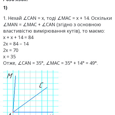
1)
1. Нехай ∠САN = х, тоді ∠МАС = х + 14. Оскільки
∠MAN = ∠МАС + ∠СAN (згідно з основною
властивістю вимірювання кутів), то маємо:
х + х + 14 = 84
2х = 84 – 14
2х = 70
х = 35
Отже, ∠САN = 35°, ∠МАС = 35° + 14° = 49°.