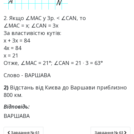
2. Якщо ∠МАС у 3р. < ∠САN, то
∠МАС = х; ∠САN = 3х
За властивістю кутів:
х + 3х = 84
4х = 84
х = 21
Отже, ∠МАС = 21°; ∠САN = 21 · 3 = 63°
Слово - ВАРШАВА
2)
Відстань від Києва до Варшави приблизно
800 км.
Відповідь:
ВАРШАВА
Завдання № 61
Завдання № 63
Завдання № 61
Завдання № 63