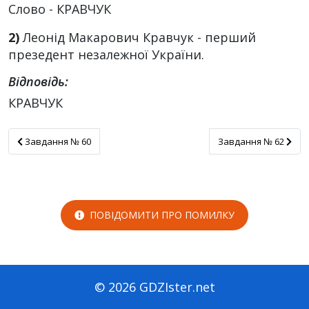
Слово - КРАВЧУК
2)
Леонід Макарович Кравчук - перший
презедент незалежної України.
Відповідь:
КРАВЧУК
Завдання № 60
Завдання № 62
Завдання № 60
Завдання № 62
ПОВІДОМИТИ ПРО ПОМИЛКУ
© 2026 GDZIster.net