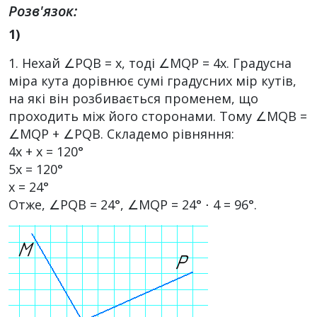
Розв'язок:
1)
1. Нехай ∠PQB = х, тоді ∠MQP = 4х. Градусна
міра кута дорівнює сумі градусних мір кутів,
на які він розбивається променем, що
проходить між його сторонами. Тому ∠MQB =
∠MQP + ∠PQB. Складемо рівняння:
4х + х = 120°
5х = 120°
х = 24°
Отже, ∠PQB = 24°, ∠MQP = 24° ⋅ 4 = 96°.