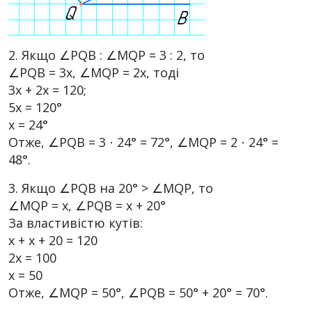
2. Якщо ∠PQB : ∠MQP = 3 : 2, то
∠PQB = 3х, ∠MQP = 2х, тоді
3х + 2х = 120;
5х = 120°
х = 24°
Отже, ∠PQB = 3 ⋅ 24° = 72°, ∠MQP = 2 ⋅ 24° =
48°.
3. Якщо ∠PQB на 20° > ∠MQP, то
∠MQP = х, ∠PQB = х + 20°
За властивістю кутів:
х + х + 20 = 120
2х = 100
х = 50
Отже, ∠MQP = 50°, ∠PQB = 50° + 20° = 70°.