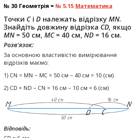
№ 30 Геометрія =
№ 5.15
Математика
Точки
С
і
D
належать відрізку
MN
.
Знайдіть довжину відрізка
CD
,
якщо
MN
= 50 см,
МС
= 40 см,
ND
= 16 см.
Розв'язок:
За основною властивістю вимірювання
відрізків маємо:
1) CN = MN – MC = 50 см – 40 см = 10 (см)
2) CD = ND – CN = 16 см – 10 см = 6 (см)
Відповідь: